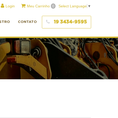
Login
Meu Carrinho
0
Select Language
▼
19 3434-9595
STRO
CONTATO