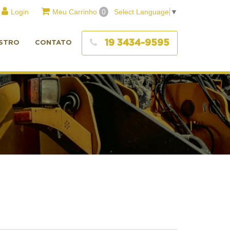
Login
Meu Carrinho
0
Select Language
▼
19 3434-9595
STRO
CONTATO