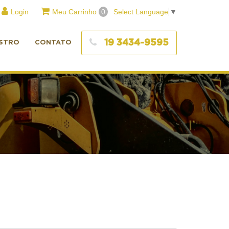
Login
Meu Carrinho
0
Select Language
▼
19 3434-9595
STRO
CONTATO