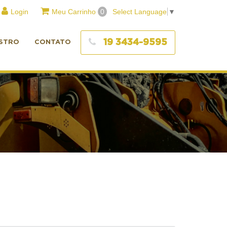
Login
Meu Carrinho
0
Select Language
▼
19 3434-9595
STRO
CONTATO