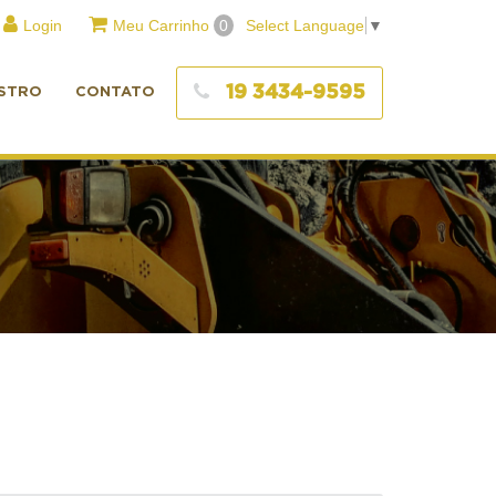
Login
Meu Carrinho
0
Select Language
▼
19 3434-9595
STRO
CONTATO