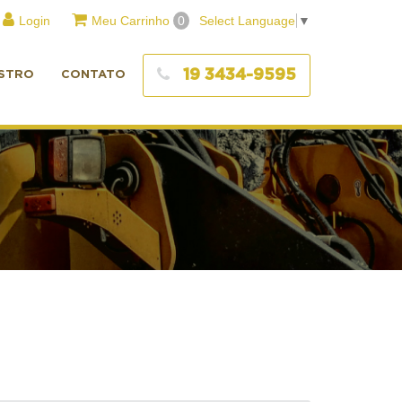
Login
Meu Carrinho
0
Select Language
▼
19 3434-9595
STRO
CONTATO