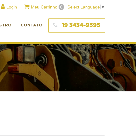
Login
Meu Carrinho
0
Select Language
▼
19 3434-9595
STRO
CONTATO