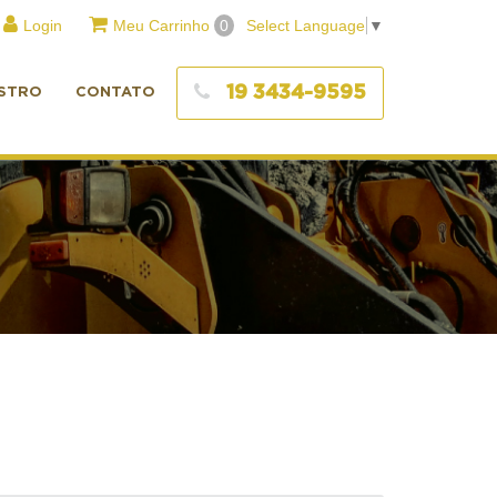
Login
Meu Carrinho
0
Select Language
▼
19 3434-9595
STRO
CONTATO