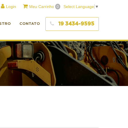
Login
Meu Carrinho
0
Select Language
▼
19 3434-9595
STRO
CONTATO