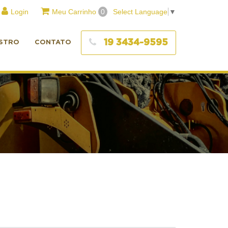
Login
Meu Carrinho
0
Select Language
▼
19 3434-9595
STRO
CONTATO