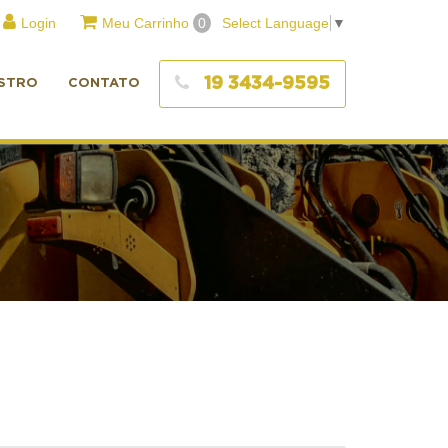
Login
Meu Carrinho
0
Select Language
▼
19 3434-9595
STRO
CONTATO