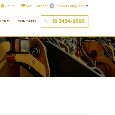
Login
Meu Carrinho
0
Select Language
▼
19 3434-9595
STRO
CONTATO