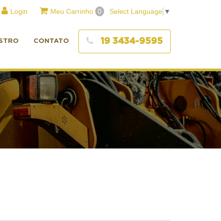
Login
Meu Carrinho
0
Select Language
▼
19 3434-9595
STRO
CONTATO