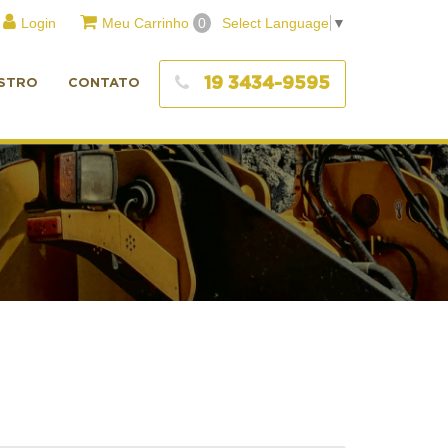
Login
Meu Carrinho
0
Select Language
▼
19 3434-9595
STRO
CONTATO