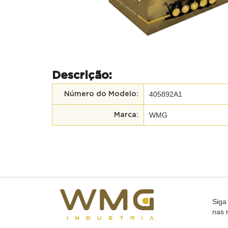
Descrição:
405892A1
Número do Modelo:
WMG
Marca:
Siga
nas 