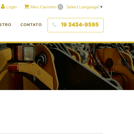
Login
Meu Carrinho
0
Select Language
▼
19 3434-9595
STRO
CONTATO