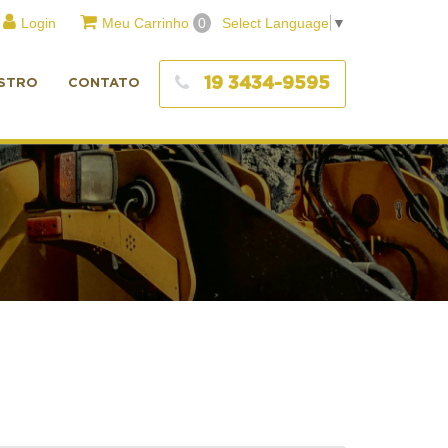
Login
Meu Carrinho
0
Select Language
▼
19 3434-9595
STRO
CONTATO