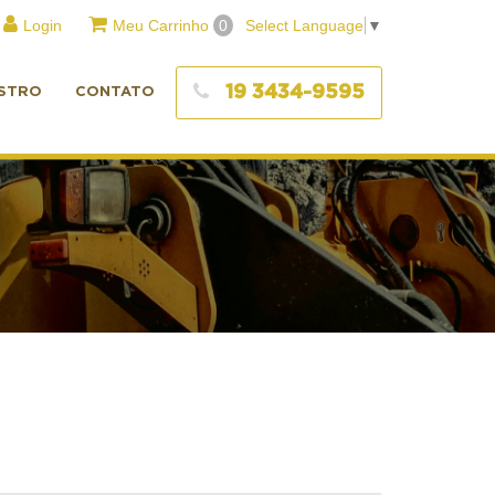
Login
Meu Carrinho
0
Select Language
▼
19 3434-9595
STRO
CONTATO