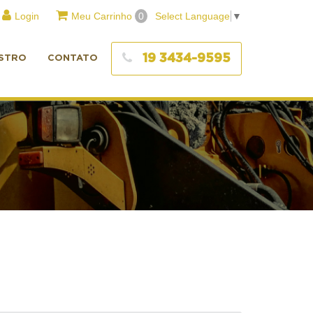
Login
Meu Carrinho
0
Select Language
▼
19 3434-9595
STRO
CONTATO