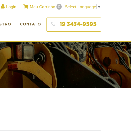
Login
Meu Carrinho
0
Select Language
▼
19 3434-9595
STRO
CONTATO