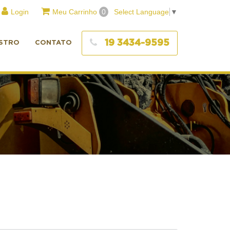
Login
Meu Carrinho
0
Select Language
▼
19 3434-9595
STRO
CONTATO