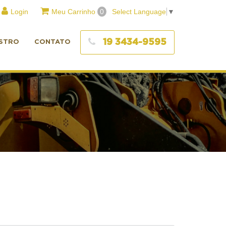
Login
Meu Carrinho
0
Select Language
▼
19 3434-9595
STRO
CONTATO