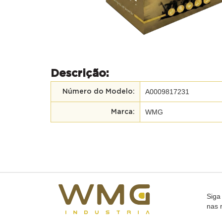
Descrição:
A0009817231
Número do Modelo:
WMG
Marca:
Siga
nas 