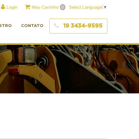
Login
Meu Carrinho
0
Select Language
▼
19 3434-9595
STRO
CONTATO