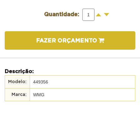
-
+
Quantidade:
FAZER ORÇAMENTO
Descrição:
449356
WMG