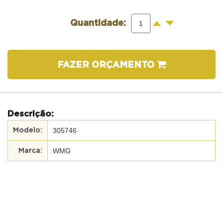
-
+
Quantidade:
FAZER ORÇAMENTO
Descrição:
305746
WMG