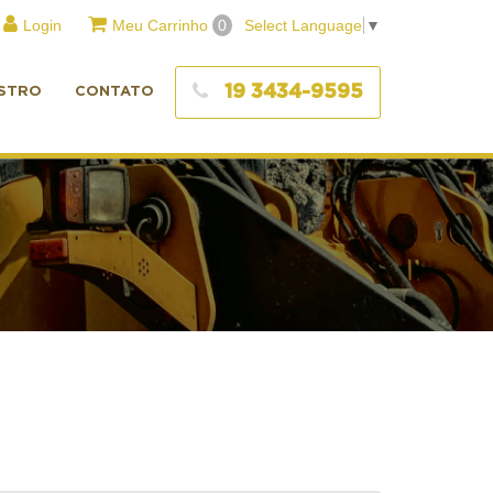
Login
Meu Carrinho
0
Select Language
▼
19 3434-9595
STRO
CONTATO