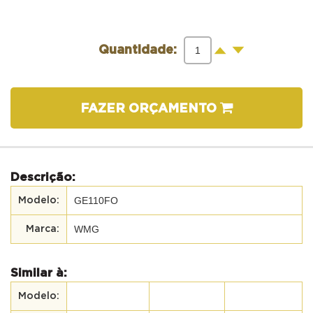
-
+
Quantidade:
FAZER ORÇAMENTO
Descrição:
GE110FO
WMG
Similar à: