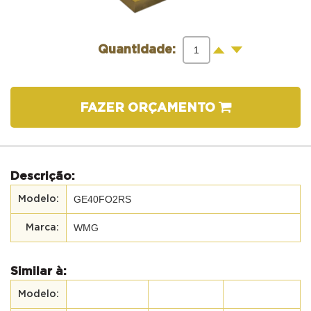
-
+
Quantidade:
FAZER ORÇAMENTO
Descrição:
GE40FO2RS
WMG
Similar à: