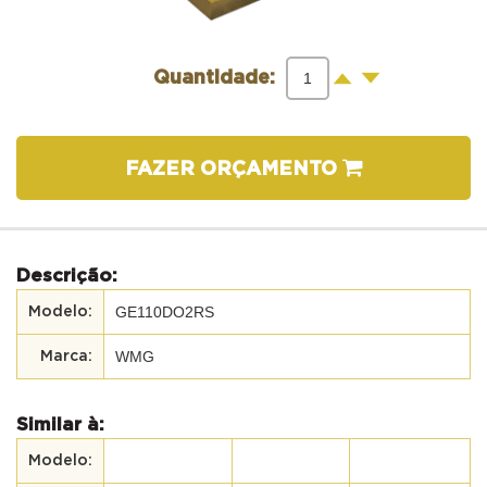
-
+
Quantidade:
FAZER ORÇAMENTO
Descrição:
GE110DO2RS
WMG
Similar à: