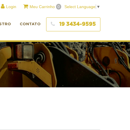
Login
Meu Carrinho
0
Select Language
▼
19 3434-9595
STRO
CONTATO