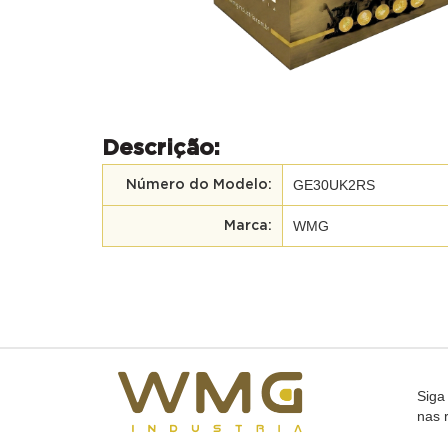
Descrição:
GE30UK2RS
Número do Modelo:
WMG
Marca:
Siga
nas 