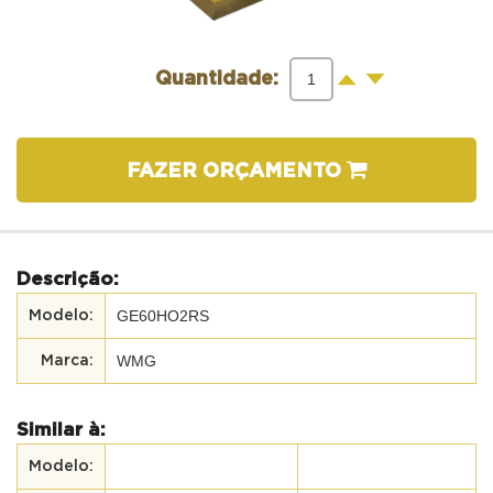
-
+
Quantidade:
FAZER ORÇAMENTO
Descrição:
GE60HO2RS
WMG
Similar à: