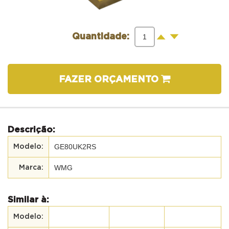
-
+
Quantidade:
FAZER ORÇAMENTO
Descrição:
GE80UK2RS
WMG
Similar à: