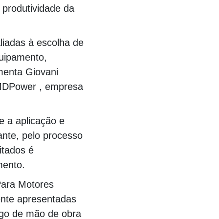
 produtividade da
liadas à escolha de
quipamento,
menta Giovani
 MDPower , empresa
 a aplicação e
ante, pelo processo
itados é
mento.
Para Motores
ente apresentadas
go de mão de obra