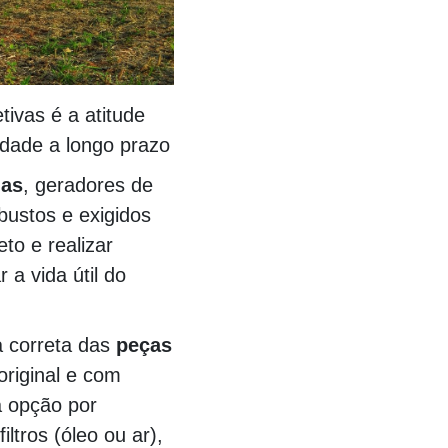
ivas é a atitude
idade a longo prazo
las
, geradores de
obustos e exigidos
to e realizar
a vida útil do
a correta das
peças
riginal e com
a opção por
ltros (óleo ou ar),