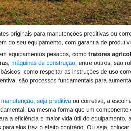
s originais para manutenções preditivas ou corret
bem do seu equipamento, com garantia de produtiv
 em equipamentos pesados, como
tratores agríco
iras,
máquinas de construção
, entre outros, são r
 básicos, como respeitar as instruções de uso corre
ntiva, são processos fundamentais para aumentar 
e
manutenção, seja preditiva
ou corretiva, a escolh
damental. Da mesma forma que um componente o
ara a eficiência e maior vida útil do equipamento, 
ralelos traz o efeito contrário. Ou seja, colocar fi