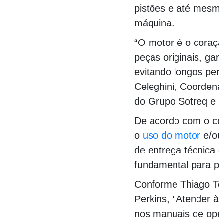
pistões e até mesmo
máquina.
“O motor é o coraç
peças originais, ga
evitando longos pe
Celeghini, Coorde
do Grupo Sotreq e M
De acordo com o co
o
uso do motor
e/ou
de entrega técnica
fundamental para pr
Conforme Thiago T
Perkins, “Atender 
nos manuais de op