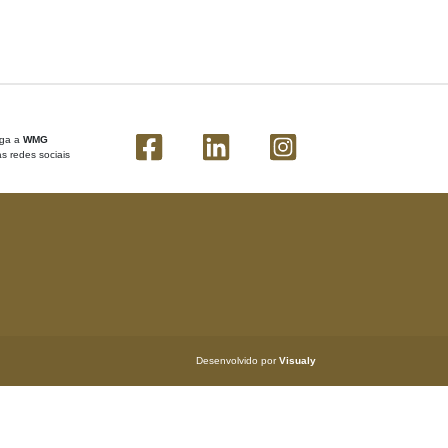
iga a
WMG
s redes sociais
Desenvolvido por
Visualy