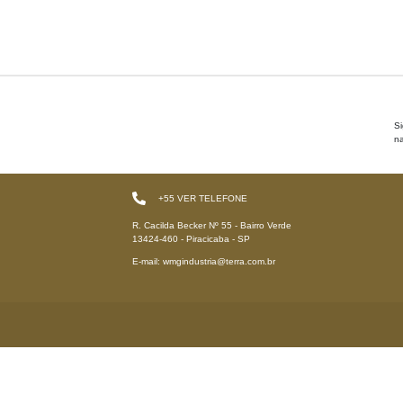
S
na
+55
VER TELEFONE
R. Cacilda Becker Nº 55 - Bairro Verde
13424-460 - Piracicaba - SP
E-mail: wmgindustria@terra.com.br