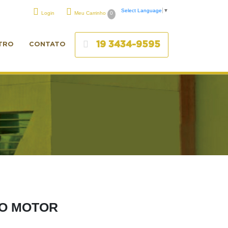
Select Language
▼
Login
Meu Carrinho
0
19 3434-9595
TRO
CONTATO
 O MOTOR