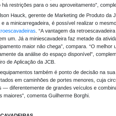
o há restrições para o seu aproveitamento”, compl
lson Hauck, gerente de Marketing de Produto da 
e a minicarregadeira, é possível realizar o mesmo
troescavadeiras
. “A vantagem da retroescavadeira 
em um. Já a miniescavadeira faz metade da ativi
uipamento maior não chega”, compara. “O melhor 
amente da análise do espaço disponível”, comple
ro de Aplicação da JCB.
s equipamentos também é ponto de decisão na sua 
tados em caminhões de portes menores, cuja circul
s — diferentemente de grandes veículos e combin
s maiores”, comenta Guilherme Borghi.
00000000000000000000000000000000000000000
ESCAVADEIRAS