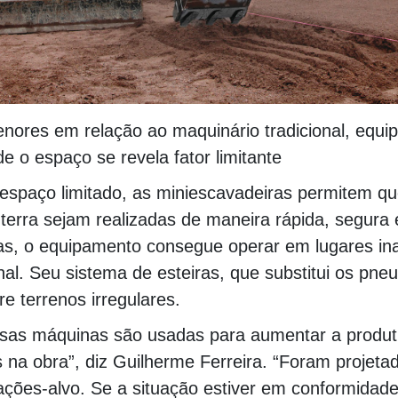
res em relação ao maquinário tradicional, equip
 o espaço se revela fator limitante
espaço limitado, as miniescavadeiras permitem qu
erra sejam realizadas de maneira rápida, segura 
s, o equipamento consegue operar em lugares ina
nal. Seu sistema de esteiras, que substitui os pneus
e terrenos irregulares.
sas máquinas são usadas para aumentar a produtiv
na obra”, diz Guilherme Ferreira. “Foram projeta
ções-alvo. Se a situação estiver em conformidade