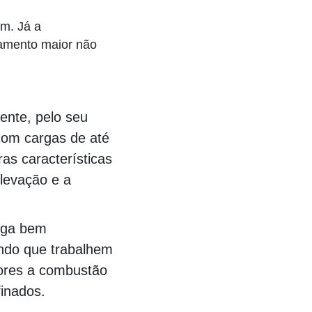
m. Já a
pamento maior não
ente, pelo seu
com cargas de até
as características
levação e a
arga bem
indo que trabalhem
tores a combustão
inados.