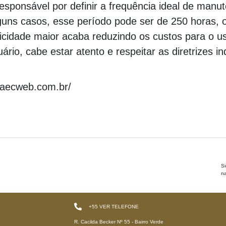
esponsável por definir a frequência ideal de manu
guns casos, esse período pode ser de 250 horas, 
cidade maior acaba reduzindo os custos para o usu
ário, cabe estar atento e respeitar as diretrizes i
.aecweb.com.br/
S
na
+55
VER TELEFONE
R. Cacilda Becker Nº 55 - Bairro Verde