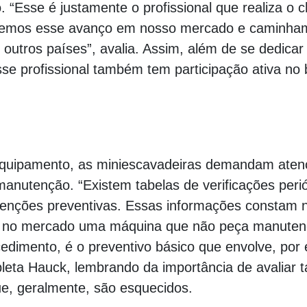
“Esse é justamente o profissional que realiza o c
o. Vemos esse avanço em nosso mercado e camin
 outros países”, avalia. Assim, além de se dedica
sse profissional também tem participação ativa n
00000000000000000000000000000000000000000
quipamento, as miniescavadeiras demandam aten
anutenção. “Existem tabelas de verificações perió
ervenções preventivas. Essas informações constam 
te no mercado uma máquina que não peça manute
edimento, é o preventivo básico que envolve, por 
mpleta Hauck, lembrando da importância de avaliar 
ue, geralmente, são esquecidos.