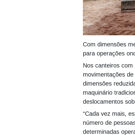
Com dimensões meno
para operações onde
Nos canteiros com 
movimentações de t
dimensões reduzida
maquinário tradicio
deslocamentos sobr
“Cada vez mais, es
número de pessoas 
determinadas opera