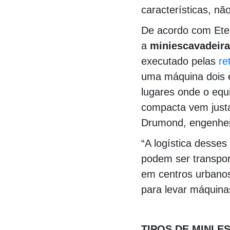
características, nã
De acordo com Ete
a
miniescavadeira
executado pelas
re
uma máquina dois 
lugares onde o eq
compacta vem just
Drumond, engenhei
“A logística desse
podem ser transpor
em centros urbano
para levar máquina
000000000000000
TIPOS DE MINI 