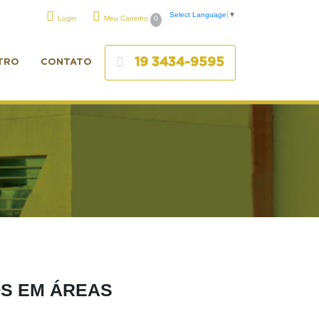
Select Language
▼
Login
Meu Carrinho
0
19 3434-9595
TRO
CONTATO
OS EM ÁREAS