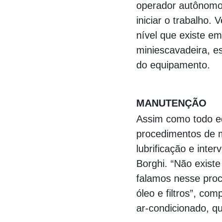
operador autônomo. 
iniciar o trabalh
nível que existe em
miniescavadeira, e
do equipamento.
000000000000000
MANUTENÇÃO
Assim como todo e
procedimentos de m
lubrificação e int
Borghi. “Não exis
falamos nesse proc
óleo e filtros”, co
ar-condicionado, q