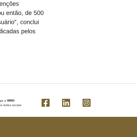
tenções
ou então, de 500
ário”, conclui
ndicadas pelos
iga a
WMG
s redes sociais